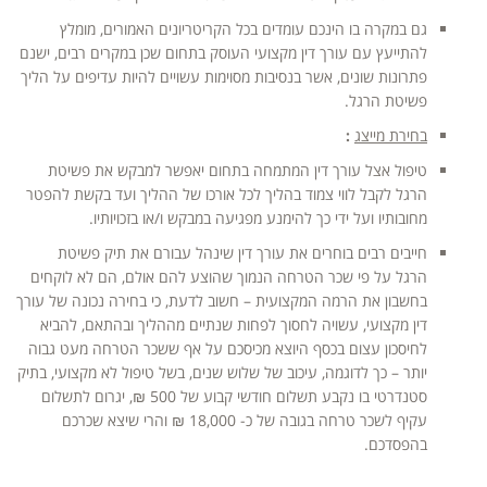
גם במקרה בו הינכם עומדים בכל הקריטריונים האמורים, מומלץ
להתייעץ עם עורך דין מקצועי העוסק בתחום שכן במקרים רבים, ישנם
פתרונות שונים, אשר בנסיבות מסוימות עשויים להיות עדיפים על הליך
פשיטת הרגל.
בחירת מייצג
:
טיפול אצל עורך דין המתמחה בתחום יאפשר למבקש את פשיטת
הרגל לקבל לווי צמוד בהליך לכל אורכו של ההליך ועד בקשת להפטר
מחובותיו ועל ידי כך להימנע מפגיעה במבקש ו/או בזכויותיו.
חייבים רבים בוחרים את עורך דין שינהל עבורם את תיק פשיטת
הרגל על פי שכר הטרחה הנמוך שהוצע להם אולם, הם לא לוקחים
בחשבון את הרמה המקצועית – חשוב לדעת, כי בחירה נכונה של עורך
דין מקצועי, עשויה לחסוך לפחות שנתיים מההליך ובהתאם, להביא
לחיסכון עצום בכסף היוצא מכיסכם על אף ששכר הטרחה מעט גבוה
יותר – כך לדוגמה, עיכוב של שלוש שנים, בשל טיפול לא מקצועי, בתיק
סטנדרטי בו נקבע תשלום חודשי קבוע של 500 ₪, יגרום לתשלום
עקיף לשכר טרחה בגובה של כ- 18,000 ₪ והרי שיצא שכרכם
בהפסדכם.