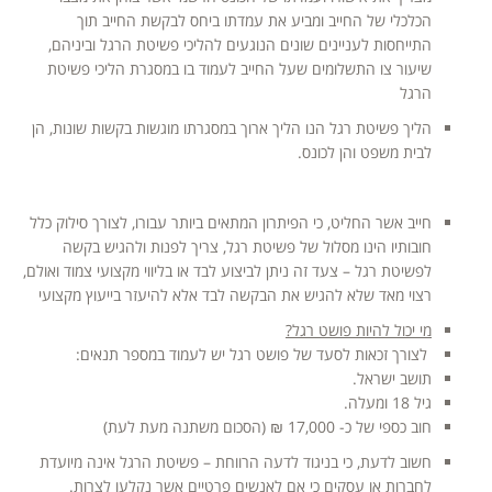
הכלכלי של החייב ומביע את עמדתו ביחס לבקשת החייב תוך
התייחסות לעניינים שונים הנוגעים להליכי פשיטת הרגל וביניהם,
שיעור צו התשלומים שעל החייב לעמוד בו במסגרת הליכי פשיטת
הרגל
הליך פשיטת רגל הנו הליך ארוך במסגרתו מוגשות בקשות שונות, הן
לבית משפט והן לכונס.
חייב אשר החליט, כי הפיתרון המתאים ביותר עבורו, לצורך סילוק כלל
חובותיו הינו מסלול של פשיטת רגל, צריך לפנות ולהגיש בקשה
לפשיטת רגל – צעד זה ניתן לביצוע לבד או בליווי מקצועי צמוד ואולם,
רצוי מאד שלא להגיש את הבקשה לבד אלא להיעזר בייעוץ מקצועי
מי יכול להיות פושט רגל?
לצורך זכאות לסעד של פושט רגל יש לעמוד במספר תנאים:
תושב ישראל.
גיל 18 ומעלה.
חוב כספי של כ- 17,000 ₪ (הסכום משתנה מעת לעת)
חשוב לדעת, כי בניגוד לדעה הרווחת – פשיטת הרגל אינה מיועדת
לחברות או עסקים כי אם לאנשים פרטיים אשר נקלעו לצרות.