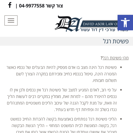
צור קשר
04-9977558
|
cebook
פתח סרגל נגישות
תפריט
פשיטת רגל
מהי פשיטת רגל
?
פשיטת רגל הינה מצב בו אדם מפסיק להיות הבעלים של נכסיו כאשר
המטרה הינה, טיפול בנכסיו כחייב ומכירתם במקרה הצורך לשם
תשלום חובותיו.
על פי רוב, לאדם המגיע למצב של פשיטת רגל אין נכסים ולכן אין לו
נכסים להיפרד מהם – למרות זאת, מומלץ במקרים רבים לעשות הליך
זה וזאת, על מנת לקבל הגנה של עיכוב הליכים משפטיים המתנהלים
נגדו בשלב זה ופתיחת דף חדש בעתיד.
הליכי פשיטת רגל נפתחים באמצעות בקשה להכרזת החייב כפושט
רגל, בקשה המוגשת לבית המשפט המחוזי – הליך הגשת הבקשה
מצריך את אישורו ועמדתו של הכונס הרשמי אשר בוחן את מצבו